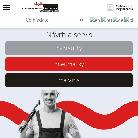
×
Hľadať
Prihlásenie
Registrácia
Návrh a servis
hydrauliky
pneumatiky
mazania