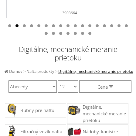
Bimetalicky thermometer 63mm 0 - 120°C
3903664
Digitálne, mechanické meranie
prietoku
Domov
Nafta produkty
Digitálne, mechanické meranie prietoku
Cena
Cena
€
0 - 0
Digitálne,
Bubny pre naftu
mechanické meranie
prietoku
Filtračný vozík nafta
Nádoby, kanistre