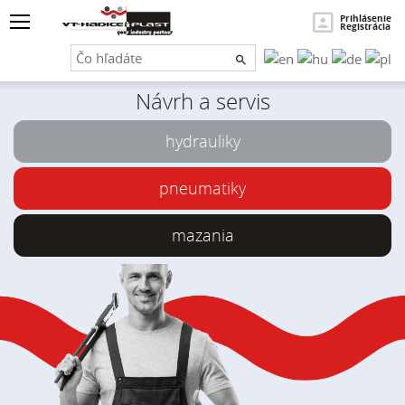
×
Hľadať
Prihlásenie
Registrácia
Návrh a servis
hydrauliky
pneumatiky
mazania