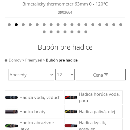
Bimetalicky thermometer 63mm 0 - 120°C
3903664
Bubón pre hadice
Domov
Priemysel
Bubón pre hadice
Cena
Cena
€
0 - 0
Hadica horúca voda,
Hadica voda, vzduch
para
Hadica brzdy
Hadica palivá, olej
Hadica abrazívne
Hadica kyslík,
látky
acetylén