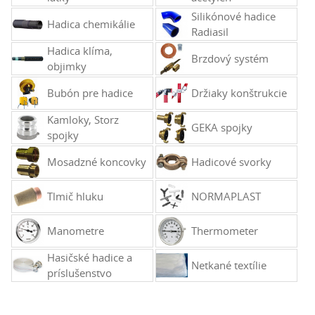
Silikónové hadice
Hadica chemikálie
Radiasil
Hadica klíma,
Brzdový systém
objimky
Bubón pre hadice
Držiaky konštrukcie
Kamloky, Storz
GEKA spojky
spojky
Mosadzné koncovky
Hadicové svorky
Tlmič hluku
NORMAPLAST
Manometre
Thermometer
Hasičské hadice a
Netkané textílie
príslušenstvo