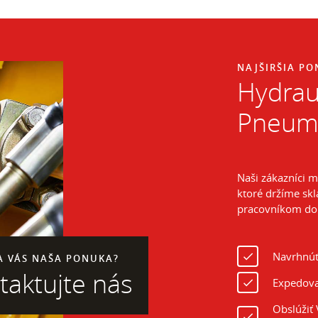
NAJŠIRŠIA P
Hydraul
Pneuma
Naši zákazníci 
ktoré držíme s
pracovníkom do
Navrhnúť
A VÁS NAŠA PONUKA?
taktujte nás
Expedova
Obslúžiť 