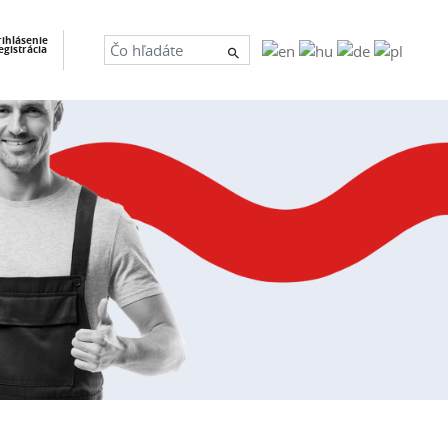
×
rihlásenie
egistrácia