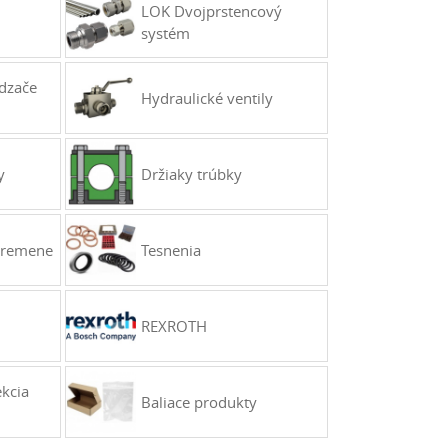
LOK Dvojprstencový
systém
dzače
Hydraulické ventily
y
Držiaky trúbky
é remene
Tesnenia
REXROTH
kcia
Baliace produkty