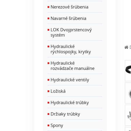
Nerezové šrúbenia
■
Navarné šrúbenia
■
LOK Dvojprstencový
■
systém
Hydraulické
■
rýchlospojky, krytky
Hydraulické
■
rozvádzače manuálne
Hydraulické ventily
■
Ložiská
■
Hydraulické trúbky
■
Držiaky trúbky
■
Spony
■