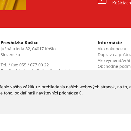
Košiciach
Prevádzka Košice
Informácie
Južná trieda 82, 04017 Košice
Ako nakupovať
Slovensko
Doprava a pošto
Ako vymeniť/vráti
Tel. / fax:
055 / 677 00 22
Obchodné podm
Email:
objednavky@vthadiceplast.sk
Ochrana osobný
Otváracia doba: 07:00 - 16:00
Reklamácia
Cookies
šenie vášho zážitku z prehliadania našich webových stránok, na to,
NON-STOP
+421 907 918 879
služba:
toho, odkiaľ naši návštevníci prichádzajú.