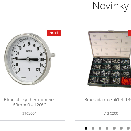
Novinky
NOVÉ
Bimetalicky thermometer
Box sada mazničiek 14
63mm 0 - 120°C
3903664
VR1C200