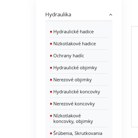
Hydraulika
Hydraulické hadice
■
ODPORÚČAME
ODPORÚČAME
lá) ovládané
NOVÉ
NOVÉ
Nizkotlakové hadice
■
 sada 60L až
 sud
Ochrany hadíc
■
Hydraulické objimky
■
Nerezové objimky
■
Hydraulické koncovky
■
Nerezové koncovky
■
Bezpečnostná 4 čeľusťová
maznička
Nízkotlakové
■
T1
V1141087
koncovky, objimky
Šrúbenia, Skrutkovania
■