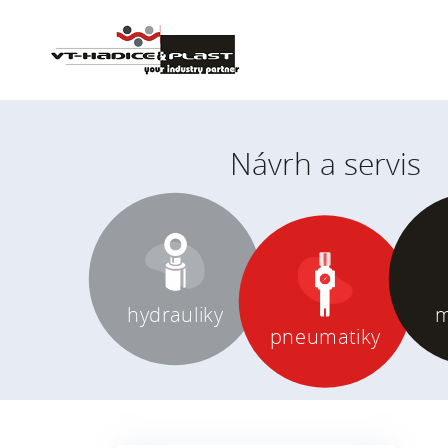
Hľadať
Návrh a servis
hydrauliky
m
pneumatiky