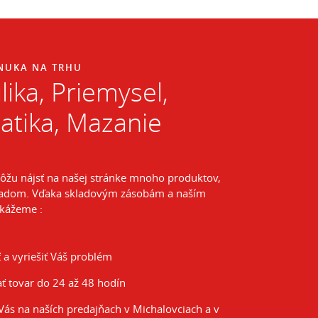
ONUKA NA TRHU
ika, Priemysel,
tika, Mazanie
môžu nájsť na našej stránke mnoho produktov,
kladom. Vďaka skladovým zásobám a naším
kážeme :
 a vyriešiť Váš problém
ť tovar do 24 až 48 hodín
Vás na naších predajňach v Michalovciach a v