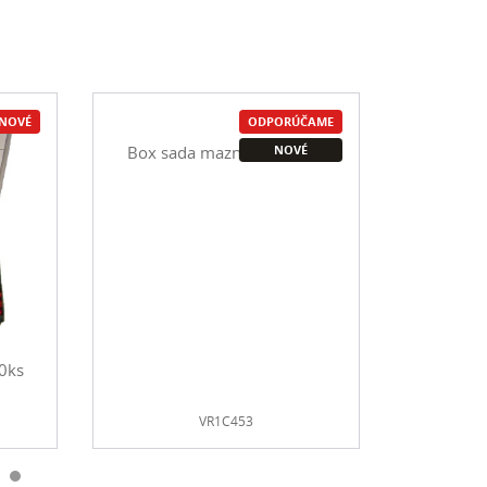
NOVÉ
ODPORÚČAME
NOVÉ
0ks
Box sada mazničiek 453ks
VR1C453