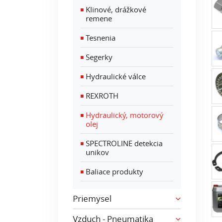
Klinové, drážkové
■
remene
Tesnenia
■
Segerky
■
Hydraulické válce
■
REXROTH
■
Hydraulický, motorový
■
olej
SPECTROLINE detekcia
■
unikov
Baliace produkty
■
Priemysel
Vzduch - Pneumatika