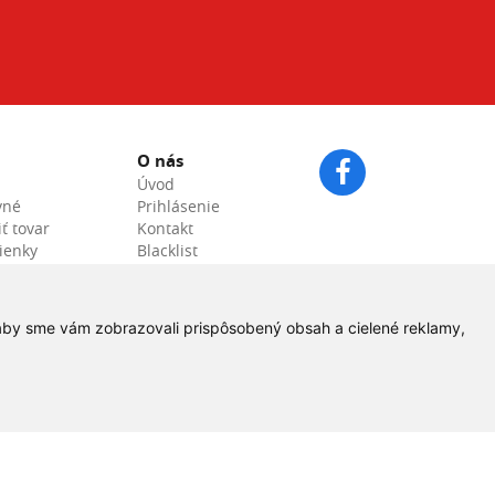
O nás
Úvod
vné
Prihlásenie
ť tovar
Kontakt
ienky
Blacklist
ch údajov
Veľkoobchod
VT Hadice & Plast s.r.o. –
Registrovaný servisný
 aby sme vám zobrazovali prispôsobený obsah a cielené reklamy,
partner Alfa Laval