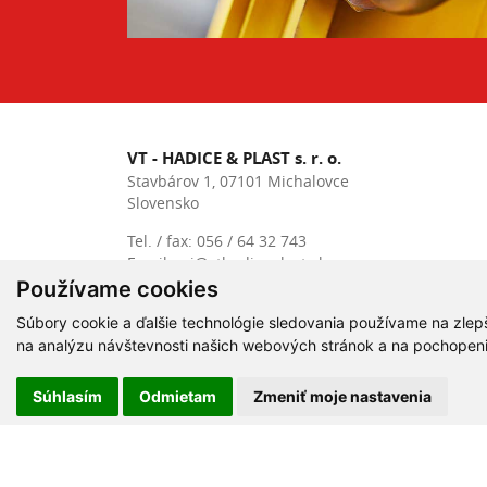
VT - HADICE & PLAST s. r. o.
Stavbárov 1, 07101 Michalovce
Slovensko
Tel. / fax:
056 / 64 32 743
Email:
mi@vthadiceplast.sk
Otváracia doba: 07:00 - 15:30
Používame cookies
Súbory cookie a ďalšie technológie sledovania používame na zlep
NON-STOP
+421 905 576 534
služba:
na analýzu návštevnosti našich webových stránok a na pochopenie 
Súhlasím
Odmietam
Zmeniť moje nastavenia