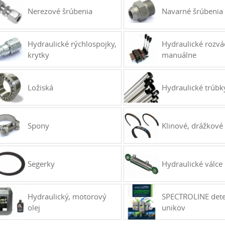
Nerezové šrúbenia
Navarné šrúbenia
Hydraulické rýchlospojky,
Hydraulické rozvá
krytky
manuálne
Ložiská
Hydraulické trúbk
Spony
Klinové, drážkov
Segerky
Hydraulické válce
Hydraulický, motorový
SPECTROLINE dete
olej
unikov