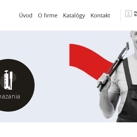
P
Úvod
O firme
Katalógy
Kontakt
R
azania