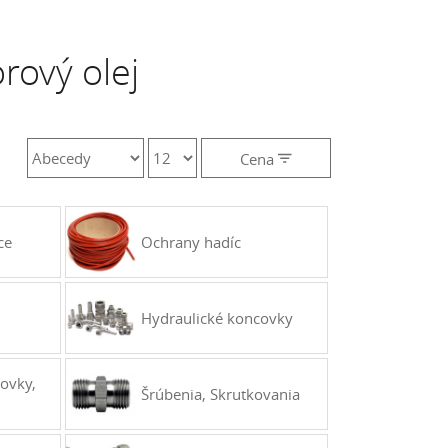
rový olej
Cena
Cena
€
0 - 0
ce
Ochrany hadíc
Hydraulické koncovky
ovky,
Šrúbenia, Skrutkovania