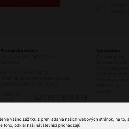
Obslúžiť 
Košiciach
Prevádzka Košice
Informácie
Južná trieda 82, 04017 Košice
Ako nakupovať
Slovensko
Doprava a pošto
Ako vymeniť/vráti
Tel. / fax:
055 / 677 00 22
Obchodné podm
Email:
objednavky@vthadiceplast.sk
Ochrana osobný
Otváracia doba: 07:00 - 16:00
Reklamácia
Cookies
NON-STOP
+421 907 918 879
služba:
šenie vášho zážitku z prehliadania našich webových stránok, na to,
toho, odkiaľ naši návštevníci prichádzajú.