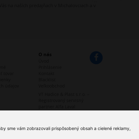
Vás na naších predajňach v Michalovciach a v
O nás
Úvod
vné
Prihlásenie
ť tovar
Kontakt
ienky
Blacklist
ch údajov
Veľkoobchod
VT Hadice & Plast s.r.o. –
Registrovaný servisný
partner Alfa Laval
 aby sme vám zobrazovali prispôsobený obsah a cielené reklamy,