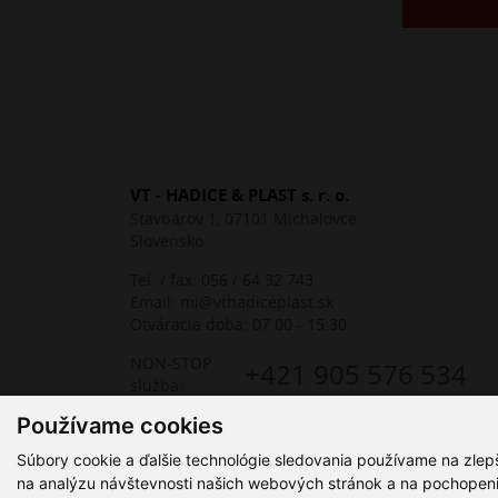
VT - HADICE & PLAST s. r. o.
Stavbárov 1, 07101 Michalovce
Slovensko
Tel. / fax:
056 / 64 32 743
Email:
mi@vthadiceplast.sk
Otváracia doba: 07:00 - 15:30
NON-STOP
+421 905 576 534
služba:
Používame cookies
Súbory cookie a ďalšie technológie sledovania používame na zlep
na analýzu návštevnosti našich webových stránok a na pochopenie 