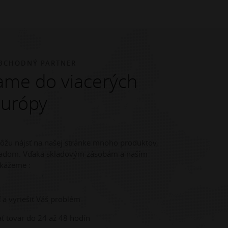
BCHODNÝ PARTNER
me do viacerých
Európy
môžu nájsť na našej stránke mnoho produktov,
kladom. Vďaka skladovým zásobám a naším
kážeme :
 a vyriešiť Váš problém
ť tovar do 24 až 48 hodín