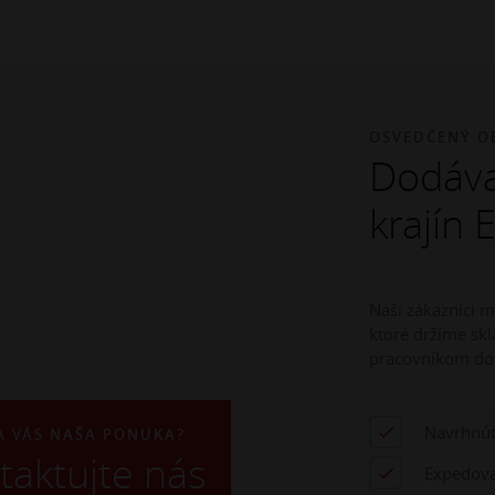
OSVEDČENÝ O
Dodáva
krajín 
Naši zákazníci 
ktoré držíme s
pracovníkom do
Navrhnúť
A VÁS NAŠA PONUKA?
taktujte nás
Expedova