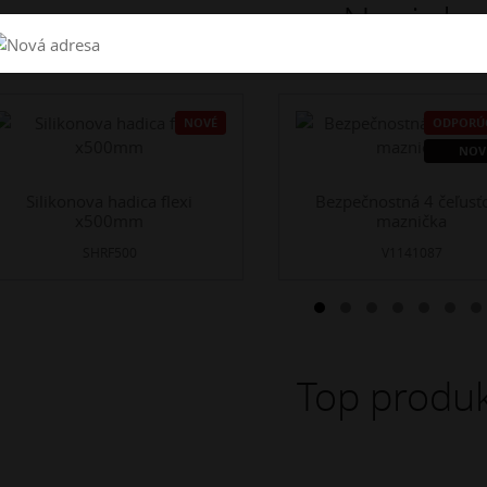
Novinky
NOVÉ
ODPORÚ
NOV
Silikonova hadica flexi
Bezpečnostná 4 čeľusť
x500mm
maznička
SHRF500
V1141087
Top produk