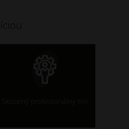
íciou
Skúsený profesionálny tím