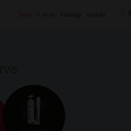
P
Úvod
O firme
Katalógy
Kontakt
R
rvis