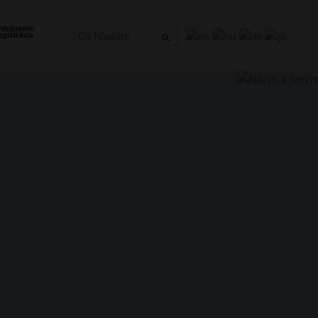
×
rihlásenie
egistrácia