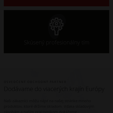
Skúsený profesionálny tím
OSVEDČENÝ OBCHODNÝ PARTNER
Dodávame do viacerých krajín Európy
Naši zákazníci môžu nájsť na našej stránke mnoho
produktov, ktoré držíme skladom. Vďaka skladovým
zásobám a naším pracovníkom dokážeme :