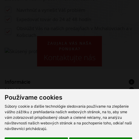
Navrhnúť a vyriešiť Váš problém
Expedovať tovar do 24 až 48 hodín
Obslúžiť Vás na naších predajňach v Michalovciach a v
Košiciach
ZAUJALA VÁS NAŠA
PONUKA?
Kontaktujte nás
Informácie
Môj účet
Používame cookies
Kontakt
Súbory cookie a ďalšie technológie sledovania používame na zlepšenie
VT Hadice & Plast s.r.o. – Registrovaný servisný partner Alfa
vášho zážitku z prehliadania našich webových stránok, na to, aby sme
Laval
vám zobrazovali prispôsobený obsah a cielené reklamy, na analýzu
návštevnosti našich webových stránok a na pochopenie toho, odkiaľ naši
návštevníci prichádzajú.