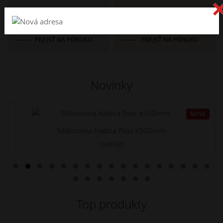
Katalógy
Kovoobrábanie
PREJSŤ NA PONUKU
PREJSŤ NA PONUKU
Novinky
NOVÉ
Silikonova hadica flexi x500mm
SHRF500
Top produkty