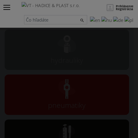
×
Hľadať
Prihlásenie
Registrácia
Návrh a servis
hydrauliky
pneumatiky