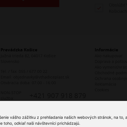
Obslúžiť 
Košiciach
Prevádzka Košice
Informácie
Južná trieda 82, 04017 Košice
Ako nakupovať
Slovensko
Doprava a pošto
Ako vymeniť/vráti
Tel. / fax:
055 / 677 00 22
Obchodné podm
Email:
objednavky@vthadiceplast.sk
Ochrana osobný
Otváracia doba: 07:00 - 16:00
Reklamácia
Cookies
NON-STOP
+421 907 918 879
služba:
šenie vášho zážitku z prehliadania našich webových stránok, na to,
toho, odkiaľ naši návštevníci prichádzajú.