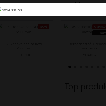
Novinky
NOVÉ
ODPORÚ
NOV
Silikonova hadica flexi
Bezpečnostná 4 čeľusť
x500mm
maznička
SHRF500
V1141087
Top produk