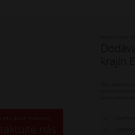
OSVEDČENÝ O
Dodáva
krajín 
Naši zákazníci 
ktoré držíme s
pracovníkom do
Navrhnúť
A VÁS NAŠA PONUKA?
taktujte nás
Expedova