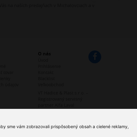
Vás na naších predajňach v Michalovciach a v
O nás
Úvod
vné
Prihlásenie
ť tovar
Kontakt
ienky
Blacklist
ch údajov
Veľkoobchod
VT Hadice & Plast s.r.o. –
Registrovaný servisný
partner Alfa Laval
 aby sme vám zobrazovali prispôsobený obsah a cielené reklamy,