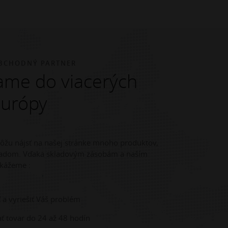
BCHODNÝ PARTNER
me do viacerých
Európy
môžu nájsť na našej stránke mnoho produktov,
kladom. Vďaka skladovým zásobám a naším
kážeme :
 a vyriešiť Váš problém
ť tovar do 24 až 48 hodín