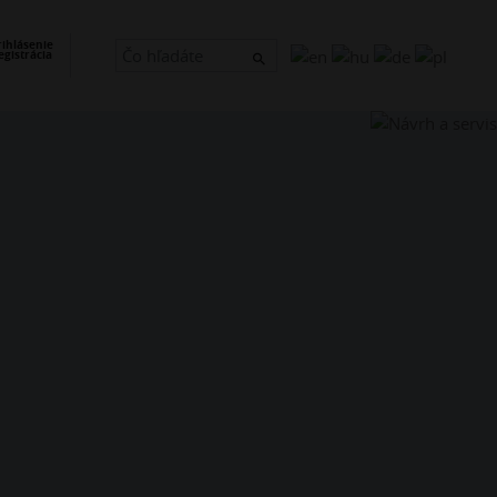
×
rihlásenie
egistrácia