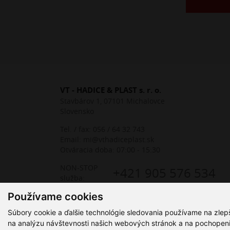
VT - HADICE & PLAST s. r. o.
Stavbárov 1, 07101 Michalovce
Slovensko
Tel. / fax:
056 / 64 32 743
Email:
mi@vthadiceplast.sk
Otváracia doba: 07:00 - 15:30
NON-STOP
+421 905 576 534
služba:
Používame cookies
Súbory cookie a ďalšie technológie sledovania používame na zlep
na analýzu návštevnosti našich webových stránok a na pochopenie 