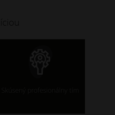
íciou
Skúsený profesionálny tím