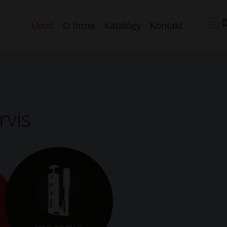
P
Úvod
O firme
Katalógy
Kontakt
R
rvis