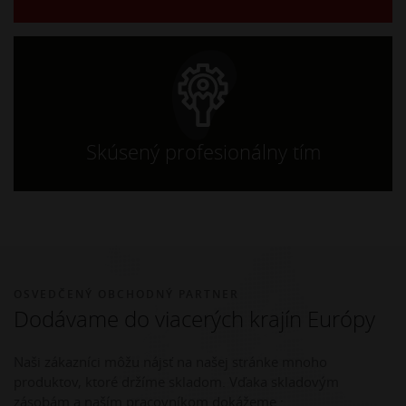
Skúsený profesionálny tím
OSVEDČENÝ OBCHODNÝ PARTNER
Dodávame do viacerých krajín Európy
Naši zákazníci môžu nájsť na našej stránke mnoho
produktov, ktoré držíme skladom. Vďaka skladovým
zásobám a naším pracovníkom dokážeme :