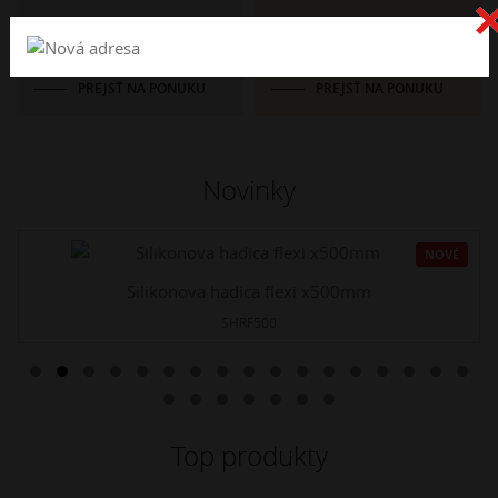
Katalógy
Kovoobrábanie
PREJSŤ NA PONUKU
PREJSŤ NA PONUKU
Novinky
NOVÉ
Silikonova hadica flexi x500mm
SHRF500
Top produkty