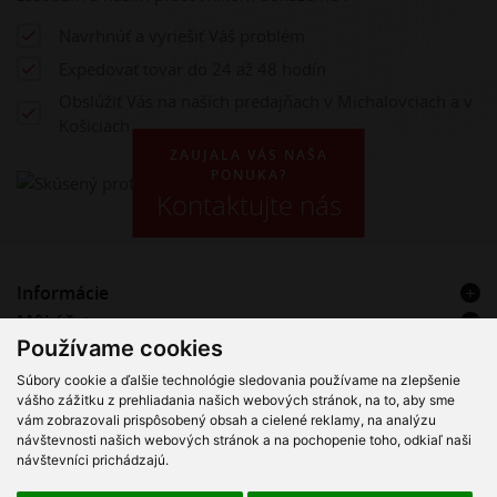
Navrhnúť a vyriešiť Váš problém
Expedovať tovar do 24 až 48 hodín
Obslúžiť Vás na naších predajňach v Michalovciach a v
Košiciach
ZAUJALA VÁS NAŠA
PONUKA?
Kontaktujte nás
Informácie
Môj účet
Používame cookies
Kontakt
Súbory cookie a ďalšie technológie sledovania používame na zlepšenie
VT Hadice & Plast s.r.o. – Registrovaný servisný partner Alfa
vášho zážitku z prehliadania našich webových stránok, na to, aby sme
Laval
vám zobrazovali prispôsobený obsah a cielené reklamy, na analýzu
návštevnosti našich webových stránok a na pochopenie toho, odkiaľ naši
návštevníci prichádzajú.