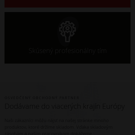
Skúsený profesionálny tím
OSVEDČENÝ OBCHODNÝ PARTNER
Dodávame do viacerých krajín Európy
Naši zákazníci môžu nájsť na našej stránke mnoho
produktov, ktoré držíme skladom. Vďaka skladovým
zásobám a naším pracovníkom dokážeme :