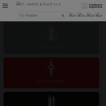
×
Hľadať
Prihlásenie
Registrácia
Návrh a servis
hydrauliky
pneumatiky