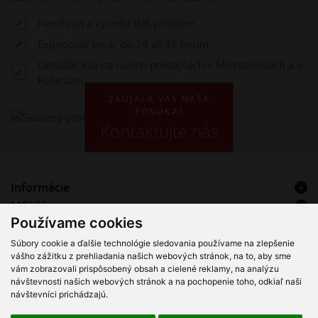
Navrhnúť a vyriešiť Váš problém
Expedovať tovar do 24 až 48 hodín
Obslúžiť Vás na naších predajňach v Michalovciach a v
Košiciach
ZAUJALA VÁS NAŠA
PONUKA?
Kontaktujte nás
Informácie
Môj účet
Používame cookies
Kontakt
Súbory cookie a ďalšie technológie sledovania používame na zlepšenie
VT Hadice & Plast s.r.o. – Registrovaný servisný partner Alfa
vášho zážitku z prehliadania našich webových stránok, na to, aby sme
Laval
vám zobrazovali prispôsobený obsah a cielené reklamy, na analýzu
návštevnosti našich webových stránok a na pochopenie toho, odkiaľ naši
návštevníci prichádzajú.