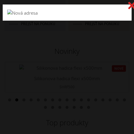
Katalógy
Kovoobrábanie
PREJSŤ NA PONUKU
PREJSŤ NA PONUKU
Novinky
NOVÉ
Silikonova hadica flexi x500mm
SHRF500
Top produkty