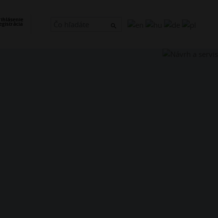
×
rihlásenie
egistrácia