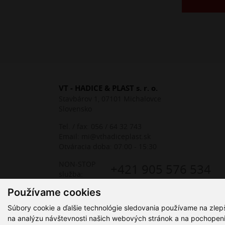
VT - HADICE & PLAST s. r. o.
Stavbárov 1, 07101 Michalovce
Slovensko
Tel. / fax:
056 / 64 32 743
Email:
mi@vthadiceplast.sk
Otváracia doba: 07:00 - 15:30
NON-STOP
+421 905 576 534
služba:
Používame cookies
Súbory cookie a ďalšie technológie sledovania používame na zlep
na analýzu návštevnosti našich webových stránok a na pochopenie 