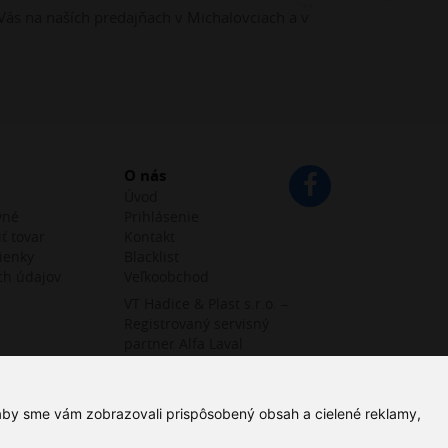
Vás na naších predajňach v Michalovciach a v
O nás
Úvod
vné
Prihlásenie
ť tovar
Kontakt
ienky
Blacklist
ch údajov
Veľkoobchod
VT Hadice & Plast s.r.o. –
Registrovaný servisný
partner Alfa Laval
 aby sme vám zobrazovali prispôsobený obsah a cielené reklamy,