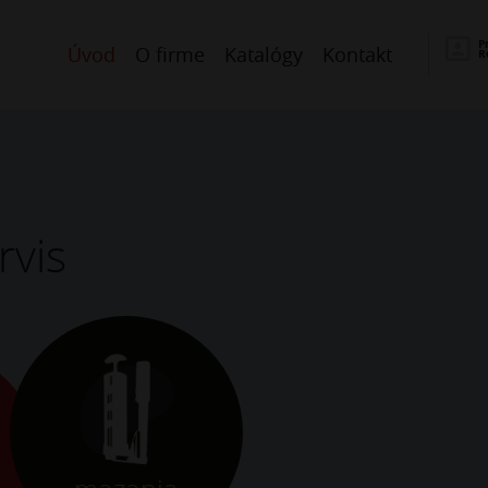
P
Úvod
O firme
Katalógy
Kontakt
R
rvis