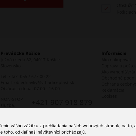
Obslúžiť 
Košiciach
Prevádzka Košice
Informácie
Južná trieda 82, 04017 Košice
Ako nakupovať
Slovensko
Doprava a pošto
Ako vymeniť/vráti
Tel. / fax:
055 / 677 00 22
Obchodné podm
Email:
objednavky@vthadiceplast.sk
Ochrana osobný
Otváracia doba: 07:00 - 16:00
Reklamácia
Cookies
NON-STOP
+421 907 918 879
služba:
šenie vášho zážitku z prehliadania našich webových stránok, na to,
toho, odkiaľ naši návštevníci prichádzajú.