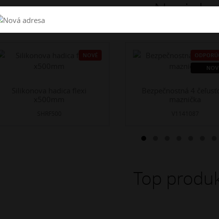
Novinky
NOVÉ
ODPORÚ
NOV
Silikonova hadica flexi
Bezpečnostná 4 čeľusť
x500mm
maznička
SHRF500
V1141087
Top produk