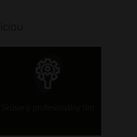
íciou
Skúsený profesionálny tím