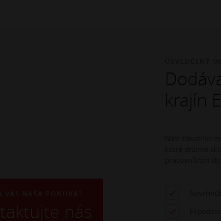
OSVEDČENÝ O
Dodáva
krajín 
Naši zákazníci 
ktoré držíme s
pracovníkom do
Navrhnúť
A VÁS NAŠA PONUKA?
taktujte nás
Expedova