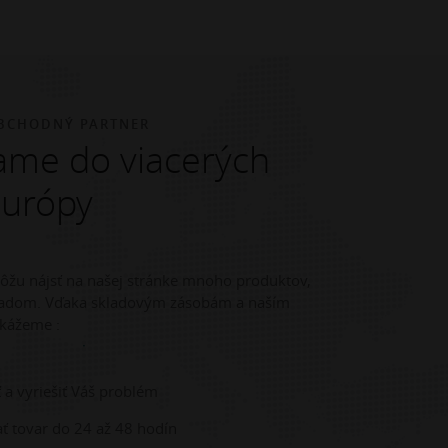
BCHODNÝ PARTNER
me do viacerých
Európy
môžu nájsť na našej stránke mnoho produktov,
kladom. Vďaka skladovým zásobám a naším
kážeme :
 a vyriešiť Váš problém
ť tovar do 24 až 48 hodín