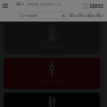
×
Hľadať
Prihlásenie
Registrácia
Návrh a servis
hydrauliky
pneumatiky