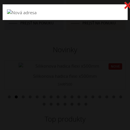
Katalógy
Kovoobrábanie
PREJSŤ NA PONUKU
PREJSŤ NA PONUKU
Novinky
NOVÉ
Silikonova hadica flexi x500mm
SHRF500
Top produkty