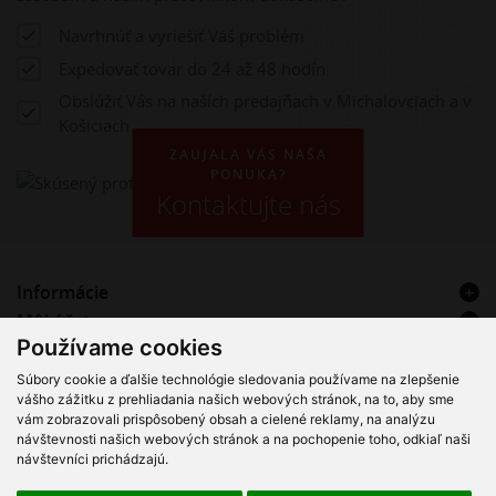
Navrhnúť a vyriešiť Váš problém
Expedovať tovar do 24 až 48 hodín
Obslúžiť Vás na naších predajňach v Michalovciach a v
Košiciach
ZAUJALA VÁS NAŠA
PONUKA?
Kontaktujte nás
Informácie
Môj účet
Používame cookies
Kontakt
Súbory cookie a ďalšie technológie sledovania používame na zlepšenie
VT Hadice & Plast s.r.o. – Registrovaný servisný partner Alfa
vášho zážitku z prehliadania našich webových stránok, na to, aby sme
Laval
vám zobrazovali prispôsobený obsah a cielené reklamy, na analýzu
návštevnosti našich webových stránok a na pochopenie toho, odkiaľ naši
návštevníci prichádzajú.