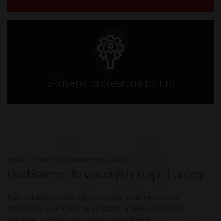
Skúsený profesionálny tím
OSVEDČENÝ OBCHODNÝ PARTNER
Dodávame do viacerých krajín Európy
Naši zákazníci môžu nájsť na našej stránke mnoho
produktov, ktoré držíme skladom. Vďaka skladovým
zásobám a naším pracovníkom dokážeme :