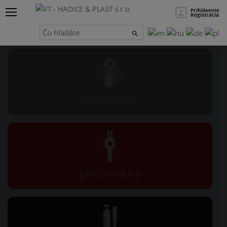
×
Hľadať
Prihlásenie
Registrácia
Návrh a servis
hydrauliky
pneumatiky