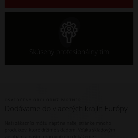
Skúsený profesionálny tím
OSVEDČENÝ OBCHODNÝ PARTNER
Dodávame do viacerých krajín Európy
Naši zákazníci môžu nájsť na našej stránke mnoho
produktov, ktoré držíme skladom. Vďaka skladovým
zásobám a naším pracovníkom dokážeme :