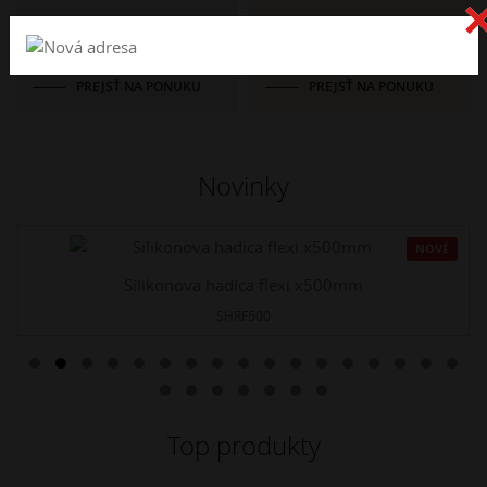
Katalógy
Kovoobrábanie
PREJSŤ NA PONUKU
PREJSŤ NA PONUKU
Novinky
NOVÉ
Silikonova hadica flexi x500mm
SHRF500
Top produkty