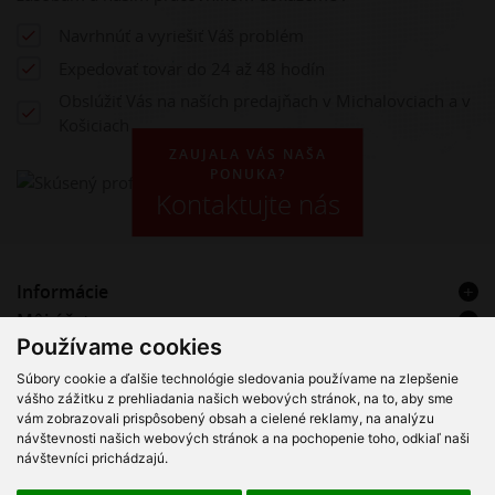
Navrhnúť a vyriešiť Váš problém
Expedovať tovar do 24 až 48 hodín
Obslúžiť Vás na naších predajňach v Michalovciach a v
Košiciach
ZAUJALA VÁS NAŠA
PONUKA?
Kontaktujte nás
Informácie
Môj účet
Používame cookies
Kontakt
Súbory cookie a ďalšie technológie sledovania používame na zlepšenie
VT Hadice & Plast s.r.o. – Registrovaný servisný partner Alfa
vášho zážitku z prehliadania našich webových stránok, na to, aby sme
Laval
vám zobrazovali prispôsobený obsah a cielené reklamy, na analýzu
návštevnosti našich webových stránok a na pochopenie toho, odkiaľ naši
návštevníci prichádzajú.