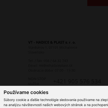
VT - HADICE & PLAST s. r. o.
Stavbárov 1, 07101 Michalovce
Slovensko
Tel. / fax:
056 / 64 32 743
Email:
mi@vthadiceplast.sk
Otváracia doba: 07:00 - 15:30
NON-STOP
+421 905 576 534
služba:
Používame cookies
Súbory cookie a ďalšie technológie sledovania používame na zlep
na analýzu návštevnosti našich webových stránok a na pochopenie 