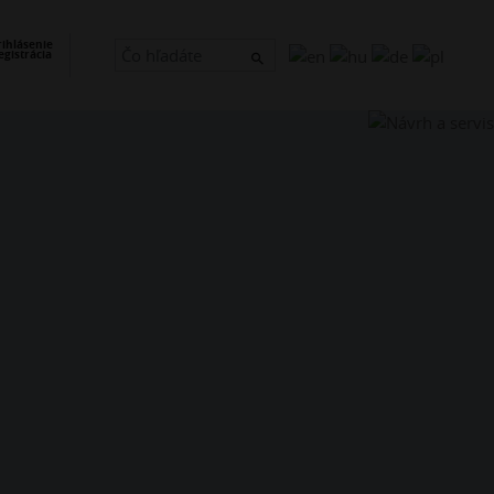
×
rihlásenie
egistrácia