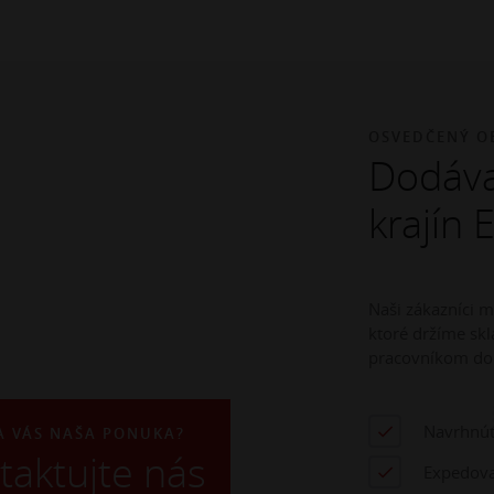
OSVEDČENÝ O
Dodáva
krajín 
Naši zákazníci 
ktoré držíme s
pracovníkom do
Navrhnúť
A VÁS NAŠA PONUKA?
taktujte nás
Expedova