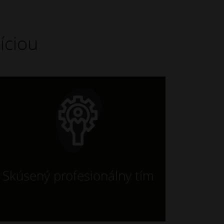
íciou
Skúsený profesionálny tím