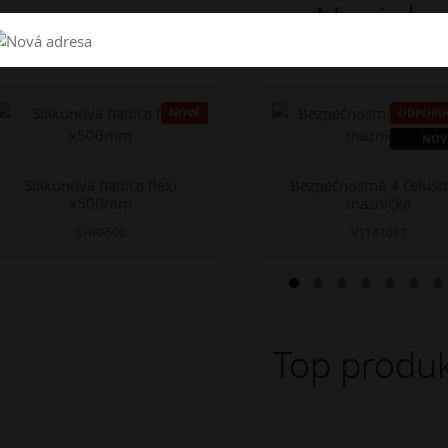
Novinky
NOVÉ
ODPORÚ
NOV
Silikonova hadica flexi
Bezpečnostná 4 čeľusť
x500mm
maznička
SHRF500
V1141087
Top produk