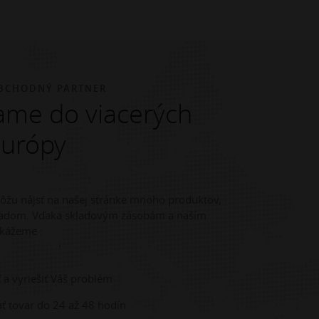
BCHODNÝ PARTNER
me do viacerých
Európy
môžu nájsť na našej stránke mnoho produktov,
kladom. Vďaka skladovým zásobám a naším
kážeme :
 a vyriešiť Váš problém
ť tovar do 24 až 48 hodín