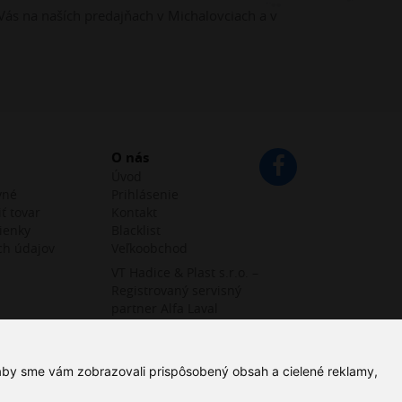
Vás na naších predajňach v Michalovciach a v
O nás
Úvod
vné
Prihlásenie
ť tovar
Kontakt
ienky
Blacklist
ch údajov
Veľkoobchod
VT Hadice & Plast s.r.o. –
Registrovaný servisný
partner Alfa Laval
 aby sme vám zobrazovali prispôsobený obsah a cielené reklamy,