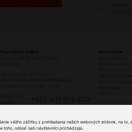
Obslúžiť 
Košiciach
Prevádzka Košice
Informácie
Južná trieda 82, 04017 Košice
Ako nakupovať
Slovensko
Doprava a pošto
Ako vymeniť/vráti
Tel. / fax:
055 / 677 00 22
Obchodné podm
Email:
objednavky@vthadiceplast.sk
Ochrana osobný
Otváracia doba: 07:00 - 16:00
Reklamácia
Cookies
NON-STOP
+421 907 918 879
služba:
šenie vášho zážitku z prehliadania našich webových stránok, na to,
toho, odkiaľ naši návštevníci prichádzajú.