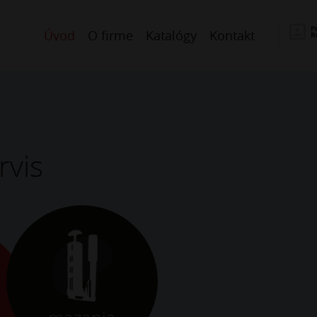
P
Úvod
O firme
Katalógy
Kontakt
R
rvis