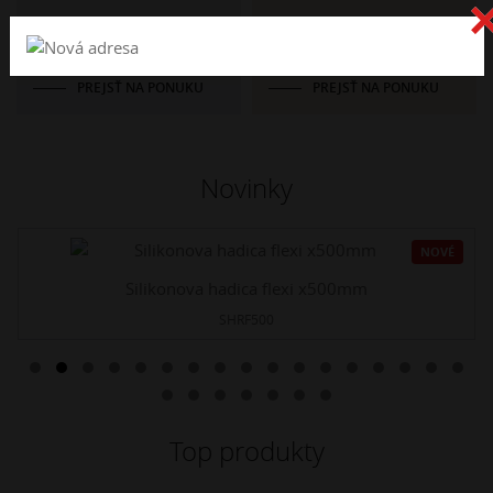
Katalógy
Kovoobrábanie
PREJSŤ NA PONUKU
PREJSŤ NA PONUKU
Novinky
NOVÉ
Silikonova hadica flexi x500mm
SHRF500
Top produkty