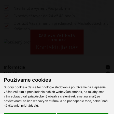
Navrhnúť a vyriešiť Váš problém
Expedovať tovar do 24 až 48 hodín
Obslúžiť Vás na naších predajňach v Michalovciach a v
Košiciach
ZAUJALA VÁS NAŠA
PONUKA?
Kontaktujte nás
Informácie
Môj účet
Používame cookies
Kontakt
Súbory cookie a ďalšie technológie sledovania používame na zlepšenie
VT Hadice & Plast s.r.o. – Registrovaný servisný partner Alfa
vášho zážitku z prehliadania našich webových stránok, na to, aby sme
Laval
vám zobrazovali prispôsobený obsah a cielené reklamy, na analýzu
návštevnosti našich webových stránok a na pochopenie toho, odkiaľ naši
návštevníci prichádzajú.