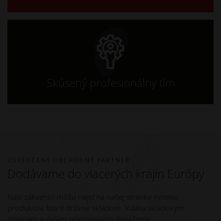
Skúsený profesionálny tím
OSVEDČENÝ OBCHODNÝ PARTNER
Dodávame do viacerých krajín Európy
Naši zákazníci môžu nájsť na našej stránke mnoho
produktov, ktoré držíme skladom. Vďaka skladovým
zásobám a naším pracovníkom dokážeme :