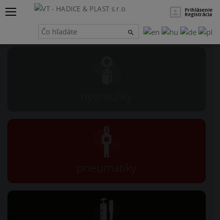
×
Hľadať
Prihlásenie
Registrácia
Návrh a servis
hydrauliky
pneumatiky