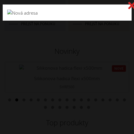
Katalógy
Kovoobrábanie
PREJSŤ NA PONUKU
PREJSŤ NA PONUKU
Novinky
NOVÉ
Silikonova hadica flexi x500mm
SHRF500
Top produkty