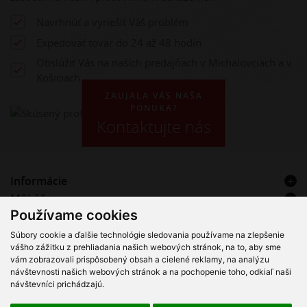
Navrhnúť a vyriešiť Váš problém
Expedovať tovar do 24 až 48 hodín
Obslúžiť Vás na naších predajňach v Michalovciach a v
Košiciach
ZAUJALA VÁS NAŠA
PONUKA?
Kontaktujte nás
Informácie
Môj účet
Používame cookies
Kontakt
Súbory cookie a ďalšie technológie sledovania používame na zlepšenie
VT Hadice & Plast s.r.o. – Registrovaný servisný partner Alfa
vášho zážitku z prehliadania našich webových stránok, na to, aby sme
Laval
vám zobrazovali prispôsobený obsah a cielené reklamy, na analýzu
návštevnosti našich webových stránok a na pochopenie toho, odkiaľ naši
návštevníci prichádzajú.