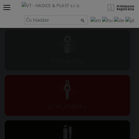
×
Hľadať
Prihlásenie
Registrácia
Návrh a servis
hydrauliky
pneumatiky