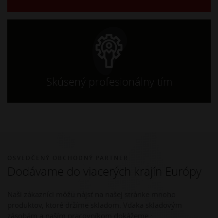
Skúsený profesionálny tím
OSVEDČENÝ OBCHODNÝ PARTNER
Dodávame do viacerých krajín Európy
Naši zákazníci môžu nájsť na našej stránke mnoho
produktov, ktoré držíme skladom. Vďaka skladovým
zásobám a naším pracovníkom dokážeme :